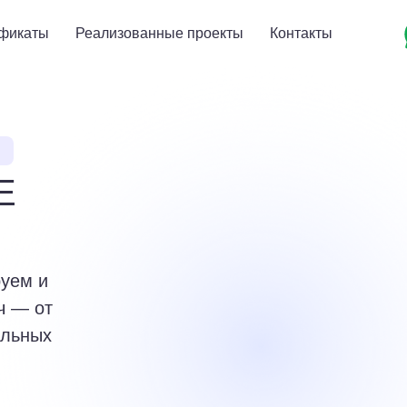
фикаты
Реализованные проекты
Контакты
Е
руем и
ч — от
альных