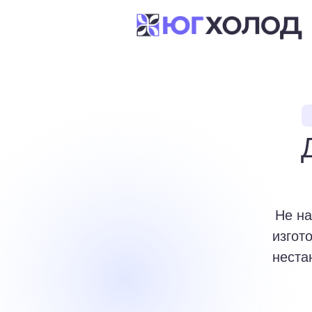
Не на
изгот
неста