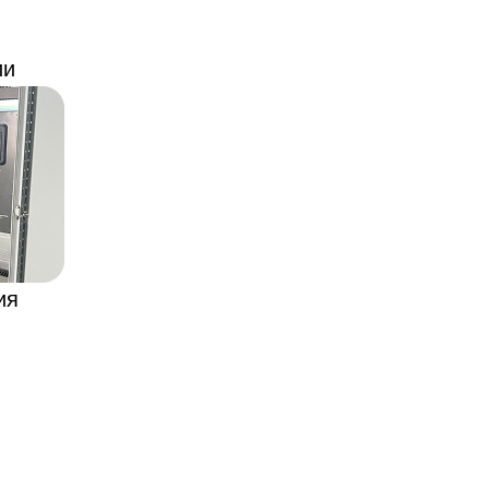
ии
ия