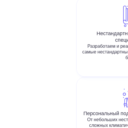
Нестандартн
спец
Разработаем и реа
самые нестандартны
Персональный под
От небольших нест
сложных климатич