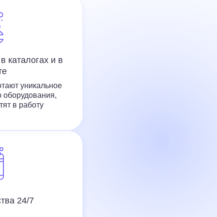
в каталогах и в
те
тают уникальное
 оборудования,
тят в работу
тва 24/7